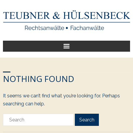
Start
Unsere Leistungen
NOTHING FOUND
Veröffentlichungen
It seems we can’t find what you’re looking for. Perhaps
Über uns
searching can help.