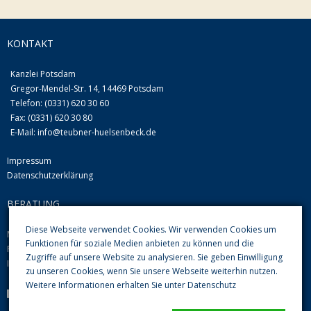
KONTAKT
Kanzlei Potsdam
Gregor-Mendel-Str. 14, 14469 Potsdam
Telefon: (0331) 620 30 60
Fax: (0331) 620 30 80
E-Mail:
info@teubner-huelsenbeck.de
Impressum
Datenschutzerklärung
BERATUNG
Diese Webseite verwendet Cookies. Wir verwenden Cookies um
Mo-Do von 09.00 Uhr-12.00 Uhr und 13.00-16.00 Uhr
Funktionen für soziale Medien anbieten zu können und die
Fr 08.00 Uhr-12.00 Uhr
Zugriffe auf unsere Website zu analysieren. Sie geben Einwilligung
Im Übrigen nach Vereinbarung
zu unseren Cookies, wenn Sie unsere Webseite weiterhin nutzen.
Weitere Informationen erhalten Sie unter
Datenschutz
Parkplätze im Hof sind vorhanden