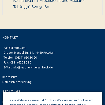
Fachanwalt für Arbeitsrecht und Mediator
Tel. (0331) 620 30 60
KONTAKT
Kanzlei Potsdam
Gregor-Mendel-Str. 14, 14469 Potsdam
Telefon: (0331) 620 30 60
Fax: (0331) 620 30 80
E-Mail:
info@teubner-huelsenbeck.de
Impressum
Datenschutzerklärung
BERATUNG
Diese Webseite verwendet Cookies. Wir verwenden Cookies um
Mo-Do von 09.00 Uhr-12.00 Uhr und 13.00-16.00 Uhr
Funktionen für soziale Medien anbieten zu können und die