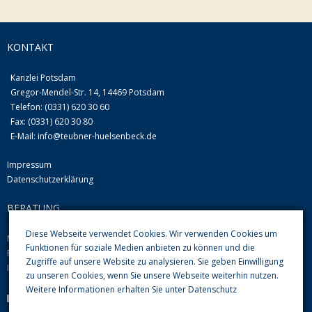
KONTAKT
Kanzlei Potsdam
Gregor-Mendel-Str. 14, 14469 Potsdam
Telefon: (0331) 620 30 60
Fax: (0331) 620 30 80
E-Mail:
info@teubner-huelsenbeck.de
Impressum
Datenschutzerklärung
BERATUNG
Diese Webseite verwendet Cookies. Wir verwenden Cookies um
Mo-Do von 09.00 Uhr-12.00 Uhr und 13.00-16.00 Uhr
Funktionen für soziale Medien anbieten zu können und die
Fr 08.00 Uhr-12.00 Uhr
Zugriffe auf unsere Website zu analysieren. Sie geben Einwilligung
Im Übrigen nach Vereinbarung
zu unseren Cookies, wenn Sie unsere Webseite weiterhin nutzen.
Weitere Informationen erhalten Sie unter
Datenschutz
Parkplätze im Hof sind vorhanden