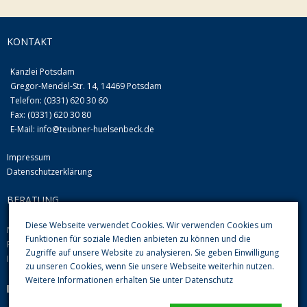
KONTAKT
Kanzlei Potsdam
Gregor-Mendel-Str. 14, 14469 Potsdam
Telefon: (0331) 620 30 60
Fax: (0331) 620 30 80
E-Mail:
info@teubner-huelsenbeck.de
Impressum
Datenschutzerklärung
BERATUNG
Diese Webseite verwendet Cookies. Wir verwenden Cookies um
Mo-Do von 09.00 Uhr-12.00 Uhr und 13.00-16.00 Uhr
Funktionen für soziale Medien anbieten zu können und die
Fr 08.00 Uhr-12.00 Uhr
Zugriffe auf unsere Website zu analysieren. Sie geben Einwilligung
Im Übrigen nach Vereinbarung
zu unseren Cookies, wenn Sie unsere Webseite weiterhin nutzen.
Weitere Informationen erhalten Sie unter
Datenschutz
Parkplätze im Hof sind vorhanden