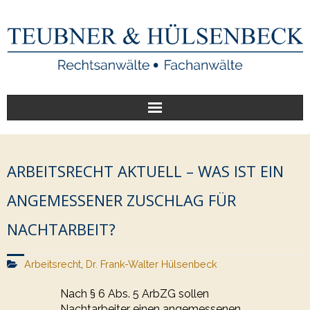
Start
ARBEITSRECHT AKTUELL – WAS IST EIN
Unsere Leistungen
ANGEMESSENER ZUSCHLAG FÜR
Veröffentlichungen
NACHTARBEIT?
Über uns
Arbeitsrecht
,
Dr. Frank-Walter Hülsenbeck
Nach § 6 Abs. 5 ArbZG sollen
Nachtarbeiter einen angemessenen