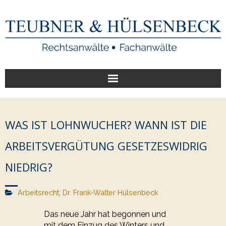
Start
WAS IST LOHNWUCHER? WANN IST DIE
Unsere Leistungen
ARBEITSVERGÜTUNG GESETZESWIDRIG
Veröffentlichungen
NIEDRIG?
Über uns
Arbeitsrecht
,
Dr. Frank-Walter Hülsenbeck
Das neue Jahr hat begonnen und
mit dem Einzug des Winters und