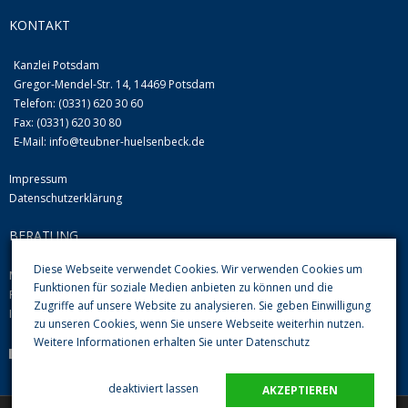
KONTAKT
Kanzlei Potsdam
Gregor-Mendel-Str. 14, 14469 Potsdam
Telefon: (0331) 620 30 60
Fax: (0331) 620 30 80
E-Mail:
info@teubner-huelsenbeck.de
Impressum
Datenschutzerklärung
BERATUNG
Diese Webseite verwendet Cookies. Wir verwenden Cookies um
Mo-Do von 09.00 Uhr-12.00 Uhr und 13.00-16.00 Uhr
Funktionen für soziale Medien anbieten zu können und die
Fr 08.00 Uhr-12.00 Uhr
Zugriffe auf unsere Website zu analysieren. Sie geben Einwilligung
Im Übrigen nach Vereinbarung
zu unseren Cookies, wenn Sie unsere Webseite weiterhin nutzen.
Weitere Informationen erhalten Sie unter
Datenschutz
Parkplätze im Hof sind vorhanden
deaktiviert lassen
AKZEPTIEREN