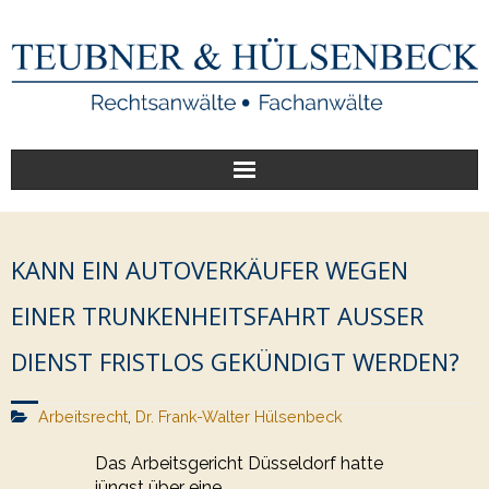
Start
KANN EIN AUTOVERKÄUFER WEGEN
Unsere Leistungen
EINER TRUNKENHEITSFAHRT AUSSER D
Veröffentlichungen
IENST FRISTLOS GEKÜNDIGT WERDEN?
Über uns
Arbeitsrecht
,
Dr. Frank-Walter Hülsenbeck
Das Arbeitsgericht Düsseldorf hatte
jüngst über eine