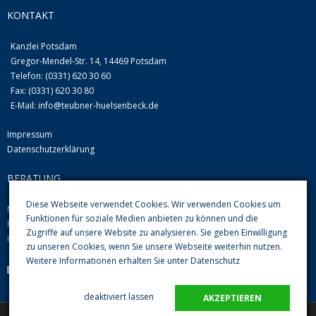
KONTAKT
Kanzlei Potsdam
Gregor-Mendel-Str. 14, 14469 Potsdam
Telefon: (0331) 620 30 60
Fax: (0331) 620 30 80
E-Mail:
info@teubner-huelsenbeck.de
Impressum
Datenschutzerklärung
BERATUNG
Diese Webseite verwendet Cookies. Wir verwenden Cookies um
Mo-Do von 09.00 Uhr-12.00 Uhr und 13.00-16.00 Uhr
Funktionen für soziale Medien anbieten zu können und die
Fr 08.00 Uhr-12.00 Uhr
Zugriffe auf unsere Website zu analysieren. Sie geben Einwilligung
Im Übrigen nach Vereinbarung
zu unseren Cookies, wenn Sie unsere Webseite weiterhin nutzen.
Weitere Informationen erhalten Sie unter
Datenschutz
Parkplätze im Hof sind vorhanden
deaktiviert lassen
AKZEPTIEREN