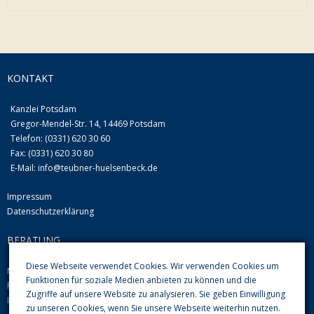
KONTAKT
Kanzlei Potsdam
Gregor-Mendel-Str. 14, 14469 Potsdam
Telefon: (0331) 620 30 60
Fax: (0331) 620 30 80
E-Mail:
info@teubner-huelsenbeck.de
Impressum
Datenschutzerklärung
BERATUNG
Diese Webseite verwendet Cookies. Wir verwenden Cookies um
Mo-Do von 09.00 Uhr-12.00 Uhr und 13.00-16.00 Uhr
Funktionen für soziale Medien anbieten zu können und die
Fr 08.00 Uhr-12.00 Uhr
Zugriffe auf unsere Website zu analysieren. Sie geben Einwilligung
Im Übrigen nach Vereinbarung
zu unseren Cookies, wenn Sie unsere Webseite weiterhin nutzen.