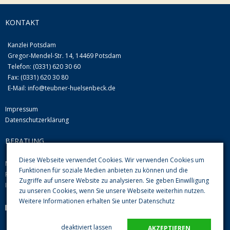
KONTAKT
Kanzlei Potsdam
Gregor-Mendel-Str. 14, 14469 Potsdam
Telefon: (0331) 620 30 60
Fax: (0331) 620 30 80
E-Mail:
info@teubner-huelsenbeck.de
Impressum
Datenschutzerklärung
BERATUNG
Diese Webseite verwendet Cookies. Wir verwenden Cookies um
Mo-Do von 09.00 Uhr-12.00 Uhr und 13.00-16.00 Uhr
Funktionen für soziale Medien anbieten zu können und die
Fr 08.00 Uhr-12.00 Uhr
Zugriffe auf unsere Website zu analysieren. Sie geben Einwilligung
Im Übrigen nach Vereinbarung
zu unseren Cookies, wenn Sie unsere Webseite weiterhin nutzen.
Weitere Informationen erhalten Sie unter
Datenschutz
Parkplätze im Hof sind vorhanden
deaktiviert lassen
AKZEPTIEREN