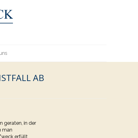
uns
NSTFALL AB
n geraten, in der
nn man
weck erfüllt,