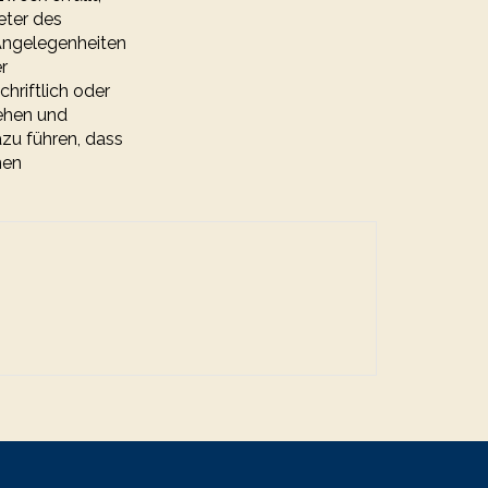
eter des
 Angelegenheiten
r
riftlich oder
ehen und
azu führen, dass
nen