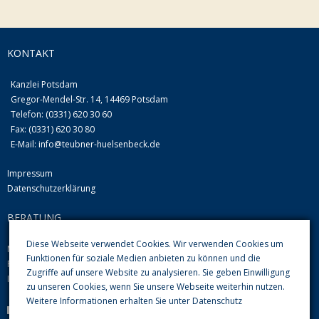
KONTAKT
Kanzlei Potsdam
Gregor-Mendel-Str. 14, 14469 Potsdam
Telefon: (0331) 620 30 60
Fax: (0331) 620 30 80
E-Mail:
info@teubner-huelsenbeck.de
Impressum
Datenschutzerklärung
BERATUNG
Diese Webseite verwendet Cookies. Wir verwenden Cookies um
Mo-Do von 09.00 Uhr-12.00 Uhr und 13.00-16.00 Uhr
Funktionen für soziale Medien anbieten zu können und die
Fr 08.00 Uhr-12.00 Uhr
Zugriffe auf unsere Website zu analysieren. Sie geben Einwilligung
Im Übrigen nach Vereinbarung
zu unseren Cookies, wenn Sie unsere Webseite weiterhin nutzen.
Weitere Informationen erhalten Sie unter
Datenschutz
Parkplätze im Hof sind vorhanden