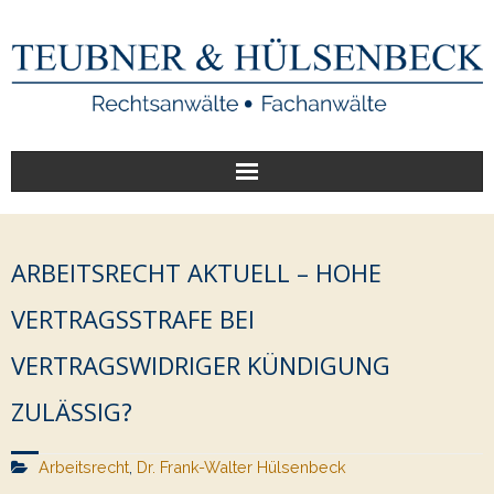
Start
ARBEITSRECHT AKTUELL – HOHE
Unsere Leistungen
VERTRAGSSTRAFE BEI
Veröffentlichungen
VERTRAGSWIDRIGER KÜNDIGUNG
Über uns
ZULÄSSIG?
Arbeitsrecht
,
Dr. Frank-Walter Hülsenbeck