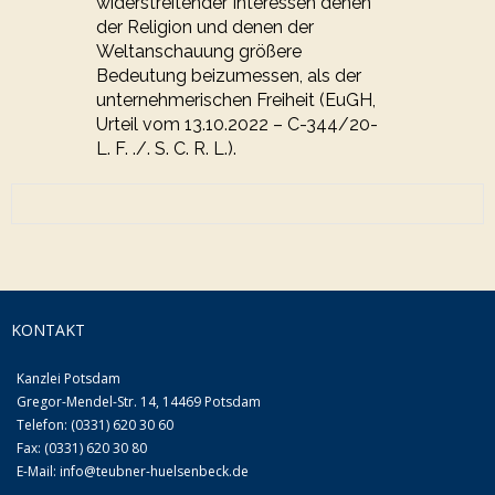
widerstreitender Interessen denen
der Religion und denen der
Weltanschauung größere
Bedeutung beizumessen, als der
unternehmerischen Freiheit (EuGH,
Urteil vom 13.10.2022 – C-344/20-
L. F. ./. S. C. R. L.).
KONTAKT
Kanzlei Potsdam
Gregor-Mendel-Str. 14, 14469 Potsdam
Telefon: (0331) 620 30 60
Fax: (0331) 620 30 80
E-Mail:
info@teubner-huelsenbeck.de