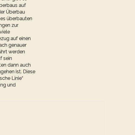
Überbaus auf
 der Überbau
 des überbauten
ungen zur
viele
ezug auf einen
nach genauer
ührt werden
f sein
eten dann auch
ehen ist. Diese
sche Linie“
ung und