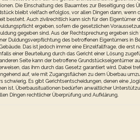
tionen. Die Einschaltung des Bauamtes zur Beseitigung des 
tück bleibt vielfach erfolglos, vor allen Dingen dann, wenn
eit besteht. Auch zivilrechtlich kann sich für den Eigentümer
uldungspflicht ergeben, sofern die gesetzlichen Voraussetz
Duldung gegeben sind. Aus der Rechtsprechung ergeben sich 
iner Duldungsverpflichtung des betroffenen Eigentümers in B
Gebäude. Das ist jedoch immer eine Einzelfallfrage, die erst 
alls einer Beurteilung durch das Gericht einer Lösung zugef
 anderen Seite kann der betroffene Grundstückseigentümer au
rweisen, das ihm durch das Gesetz garantiert wird. Dabei tr
ingehend auf, wie mit Zugangsflächen zu dem Überbau umzug
s schwierig. Es gibt Gerichtsentscheidungen, denen eine „logi
 ist. Überbausituationen bedürfen anwaltlicher Unterstütz
llen Dingen rechtlicher Überprüfung und Aufklärung.