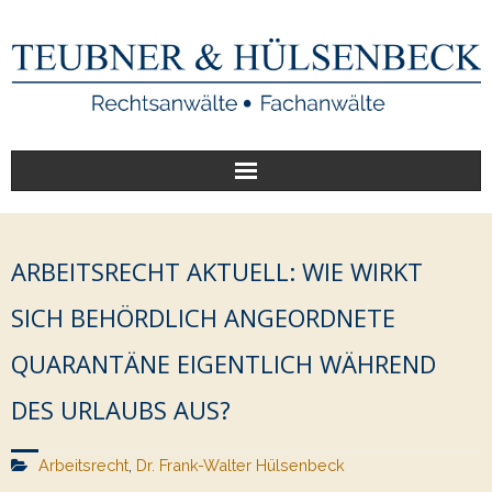
Start
ARBEITSRECHT AKTUELL: WIE WIRKT
Unsere Leistungen
SICH BEHÖRDLICH ANGEORDNETE
Veröffentlichungen
QUARANTÄNE EIGENTLICH WÄHREND
Über uns
DES URLAUBS AUS?
Arbeitsrecht
,
Dr. Frank-Walter Hülsenbeck