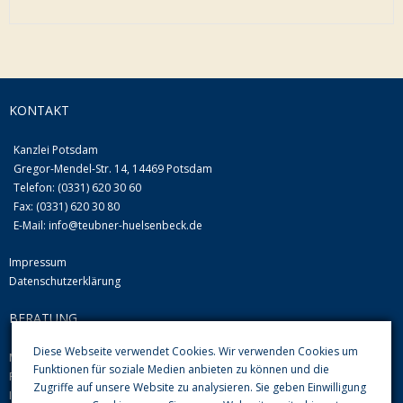
KONTAKT
Kanzlei Potsdam
Gregor-Mendel-Str. 14, 14469 Potsdam
Telefon: (0331) 620 30 60
Fax: (0331) 620 30 80
E-Mail:
info@teubner-huelsenbeck.de
Impressum
Datenschutzerklärung
BERATUNG
Diese Webseite verwendet Cookies. Wir verwenden Cookies um
Mo-Do von 09.00 Uhr-12.00 Uhr und 13.00-16.00 Uhr
Funktionen für soziale Medien anbieten zu können und die
Fr 08.00 Uhr-12.00 Uhr
Zugriffe auf unsere Website zu analysieren. Sie geben Einwilligung
Im Übrigen nach Vereinbarung