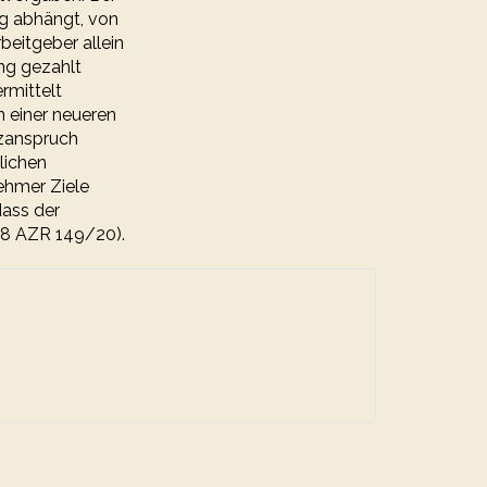
ng abhängt, von
beitgeber allein
ng gezahlt
rmittelt
n einer neueren
tzanspruch
lichen
ehmer Ziele
dass der
– 8 AZR 149/20).