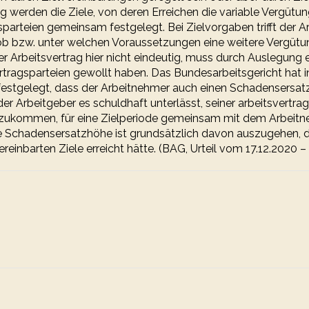
ng werden die Ziele, von deren Erreichen die variable Vergütu
parteien gemeinsam festgelegt. Bei Zielvorgaben trifft der Ar
ob bzw. unter welchen Voraussetzungen eine weitere Vergütu
r Arbeitsvertrag hier nicht eindeutig, muss durch Auslegung e
rtragsparteien gewollt haben. Das Bundesarbeitsgericht hat i
festgelegt, dass der Arbeitnehmer auch einen Schadensersa
r Arbeitgeber es schuldhaft unterlässt, seiner arbeitsvertrag
hzukommen, für eine Zielperiode gemeinsam mit dem Arbeitn
ie Schadensersatzhöhe ist grundsätzlich davon auszugehen, 
reinbarten Ziele erreicht hätte. (BAG, Urteil vom 17.12.2020 