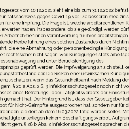
tzgesetz vom 10.12.2021 sieht eine bis zum 31.12.2022 befris
nitätsnachweis gegen Covid-19 vor. Die besseren medizini
 für eine Impfung. Die Frage ist, welche arbeitsrechtlichen
 erwarten haben, insbesondere, ob sie gekündigt werden dürf
n Arbeitnehmer*innen Verantwortung für ihren arbeitsfähigen
fehlende Herbeiführung eines solchen Zustandes durch Nichtim
führt, die eine Abmahnung oder personenbedingte Kündigung r
zeit rechtssicher nicht sagen, weil Kündigungen stets arbeitsge
teressenabwägung und unter Berücksichtigung des
sprinzips geprüft werden. Die Impfweigerung an sich stellt k
ungstatbestand dar. Die Risiken einer unwirksamen Kündigu
ch einzuschätzen, wenn das Gesundheitsamt nach Meldung de
 gem. § 20 a Abs. 2 S. 3 Infektionsschutzgesetz noch nicht v
asses eines Betretungs- oder Tätigkeitsverbots der Einrichtu
ch gemacht hat. Der Hintergrund ist, dass der Gesetzgeber kei
ot für Nicht-Geimpfte ausgesprochen hat, sondern nur für die
erdenden, die dort ab dem 16.03.2022 tätig werden sollen. Mi
schäftigte unterliegen keinem Beschäftigungsverbot. Aufgrun
licht gem. § 28 b Abs. 2 Infektionsschutzgesetz sprechen di