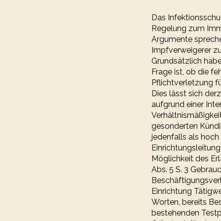
Das Infektionsschu
Regelung zum Immu
Argumente sprechen
Impfverweigerer zu
Grundsätzlich habe
Frage ist, ob die 
Pflichtverletzung 
Dies lässt sich der
aufgrund einer In
Verhältnismäßigkeit
gesonderten Kündig
jedenfalls als ho
Einrichtungsleitung
Möglichkeit des Erl
Abs. 5 S. 3 Gebrau
Beschäftigungsverb
Einrichtung Tätigw
Worten, bereits Be
bestehenden Testpf