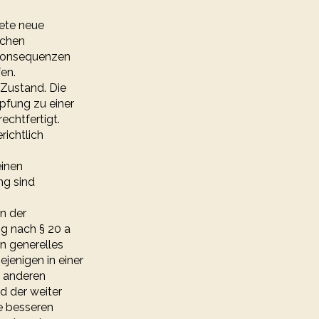
tete neue
schen
 Konsequenzen
en.
 Zustand. Die
pfung zu einer
echtfertigt.
richtlich
einen
ng sind
r
on der
ng nach § 20 a
n generelles
jenigen in einer
t anderen
d der weiter
e besseren