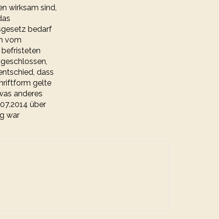
en wirksam sind,
das
gsgesetz bedarf
dem vom
 befristeten
bgeschlossen,
entschied, dass
hriftform gelte
twas anderes
07.2014 über
ng war