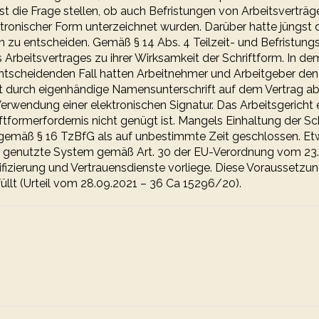
st die Frage stellen, ob auch Befristungen von Arbeitsverträg
ektronischer Form unterzeichnet wurden. Darüber hatte jüngst 
in zu entscheiden. Gemäß § 14 Abs. 4 Teilzeit- und Befristun
s Arbeitsvertrages zu ihrer Wirksamkeit der Schriftform. In 
entscheidenden Fall hatten Arbeitnehmer und Arbeitgeber den
ht durch eigenhändige Namensunterschrift auf dem Vertrag a
Verwendung einer elektronischen Signatur. Das Arbeitsgericht 
tformerfordernis nicht genügt ist. Mangels Einhaltung der Sc
 gemäß § 16 TzBfG als auf unbestimmte Zeit geschlossen. E
as genutzte System gemäß Art. 30 der EU-Verordnung vom 23.
ifizierung und Vertrauensdienste vorliege. Diese Voraussetzu
füllt (Urteil vom 28.09.2021 – 36 Ca 15296/20).