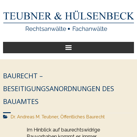
Start
BAURECHT –
Unsere Leistungen
BESEITIGUNGSANORDNUNGEN DES
Veröffentlichungen
BAUAMTES
Über uns
Dr. Andreas M. Teubner
,
Öffentliches Baurecht
Im Hinblick auf baurechtswidrige
Bauvorhaben kommt es immer