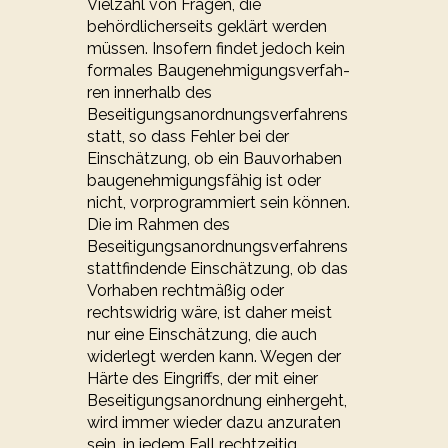
Vielzahl von Fragen, die
behördlicherseits geklärt werden
müssen. Insofern findet jedoch kein
formales Bau­ge­neh­mi­gungs­ver­fah­
ren innerhalb des
Beseitigungsanordnungsverfahrens
statt, so dass Feh­ler bei der
Einschätzung, ob ein Bauvorhaben
baugenehmigungsfähig ist oder
nicht, vor­pro­gram­miert sein können.
Die im Rahmen des
Beseitigungsanordnungsverfahrens
statt­fin­den­de Einschätzung, ob das
Vorhaben rechtmäßig oder
rechtswidrig wäre, ist daher meist
nur ei­ne Einschätzung, die auch
widerlegt werden kann. Wegen der
Härte des Eingriffs, der mit ei­ner
Beseitigungsanordnung einhergeht,
wird immer wieder dazu anzuraten
sein, in jedem Fall recht­zei­tig