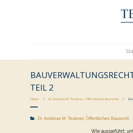
Sta
BAUVERWALTUNGSRECHT
TEIL 2
Home
/
Dr. Andreas M. Teubner
•
Öffentliches Baurecht
/
Ba
Dr. Andreas M. Teubner
,
Öffentliches Baurecht
Wie ausgeführt, u