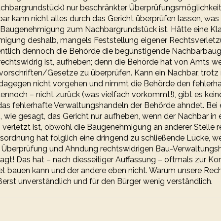
achbargrundstück) nur beschränkter Überprüfungsmöglichkeit
r kann nicht alles durch das Gericht überprüfen lassen, wa
 Baugenehmigung zum Nachbargrundstück ist. Hätte eine Kl
gung deshalb, mangels Feststellung eigener Rechtsverletz
gentlich dennoch die Behörde die begünstigende Nachbarba
v rechtswidrig ist, aufheben; denn die Behörde hat von Amts w
vorschriften/Gesetze zu überprüfen. Kann ein Nachbar, trotz 
agegen nicht vorgehen und nimmt die Behörde den fehlerha
ennoch – nicht zurück (was vielfach vorkommt!), gibt es kein
 das fehlerhafte Verwaltungshandeln der Behörde ahndet. Bei 
 wie gesagt, das Gericht nur aufheben, wenn der Nachbar in
 – verletzt ist, obwohl die Baugenehmigung an anderer Stelle r
sordnung hat folglich eine dringend zu schließende Lücke, we
 Überprüfung und Ahndung rechtswidrigen Bau-Verwaltungsh
sagt! Das hat – nach diesseitiger Auffassung – oftmals zur K
htet bauen kann und der andere eben nicht. Warum unsere Re
ßerst unverständlich und für den Bürger wenig verständlich.