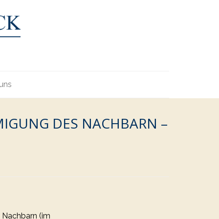
uns
IGUNG DES NACHBARN –
n Nachbarn (im