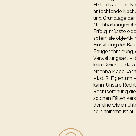
Hinblick auf das N
anfechtende Nachba
und Grundlage der
Nachbarbaugenehmi
Erfolg, müsste ei
sofern sie objekti
Einhaltung der Bau
Baugenehmigung, d
Verwaltungsakt – d
kein Gericht -, das
Nachbarklage kann,
– i. d. R. Eigentum
kann. Unsere Recht
Rechtsordnung die
solchen Fällen ver
der eine wie erric
so hinnimmt, ist äu