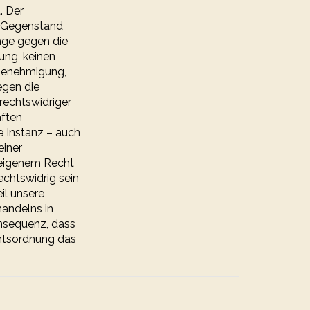
. Der
s Gegenstand
age gegen die
ung, keinen
ugenehmigung,
egen die
rechtswidriger
ften
e Instanz – auch
einer
 eigenem Recht
echtswidrig sein
il unsere
andelns in
onsequenz, dass
chtsordnung das