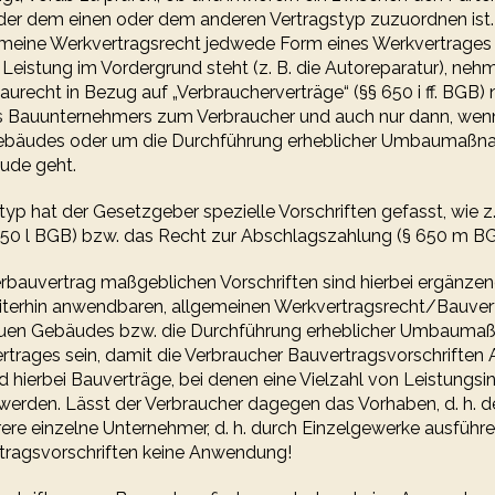
der dem einen oder dem anderen Vertragstyp zuzuordnen ist.
eine Werkvertragsrecht jedwede Form eines Werkvertrages e
 Leistung im Vordergrund steht (z. B. die Autoreparatur), neh
urecht in Bezug auf „Verbraucherverträge“ (§§ 650 i ff. BGB)
nes Bauunternehmers zum Verbraucher und auch nur dann, we
ebäudes oder um die Durchführung erheblicher Umbaumaßn
ude geht.
typ hat der Gesetzgeber spezielle Vorschriften gefasst, wie z.
650 l BGB) bzw. das Recht zur Abschlagszahlung (§ 650 m BG
rbauvertrag maßgeblichen Vorschriften sind hierbei ergänzen
terhin anwendbaren, allgemeinen Werkvertragsrecht/Bauvert
neuen Gebäudes bzw. die Durchführung erheblicher Umbaum
trages sein, damit die Verbraucher Bauvertragsvorschrifte
d hierbei Bauverträge, bei denen eine Vielzahl von Leistungsi
werden. Lässt der Verbraucher dagegen das Vorhaben, d. h. 
e einzelne Unternehmer, d. h. durch Einzelgewerke ausführen
tragsvorschriften keine Anwendung!