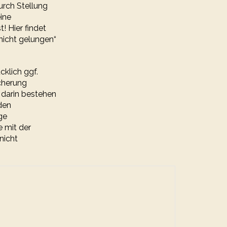
durch Stellung
ine
! Hier findet
nicht gelungen“
cklich ggf.
cherung
darin bestehen
den
ge
e mit der
nicht