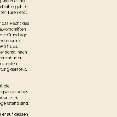
, wenn es nur
beiten geht (z.
r, Türen etc.).
r das Recht des
lvorschriften
 der Grundlage
ernehmer im
 650 f BGB
mer sonst, nach
vereinbarten
 gesamten
tung darstellt.
t die
tungsanspruches
den, z. B.
egenstand sind.
n er auf dessen