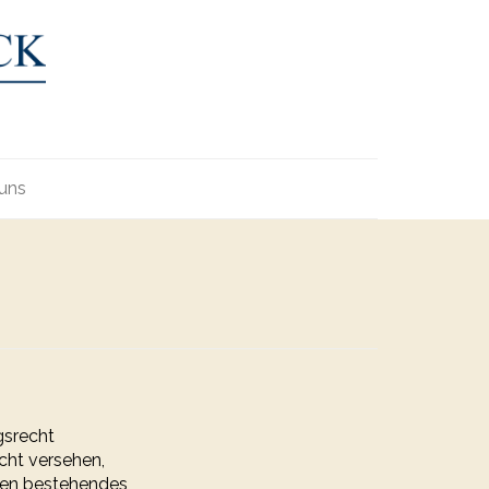
uns
gsrecht
cht versehen,
eien bestehendes