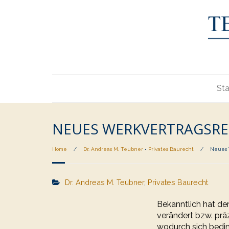
Sta
NEUES WERKVERTRAGSR
Home
/
Dr. Andreas M. Teubner
•
Privates Baurecht
/
Neues 
Dr. Andreas M. Teubner
,
Privates Baurecht
Bekanntlich hat de
verändert bzw. prä
wodurch sich bedin