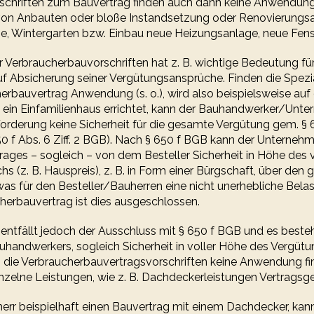
schriften zum Bauvertrag finden auch dann keine Anwendung
von Anbauten oder bloße Instandsetzung oder Renovierungsar
ge, Wintergarten bzw. Einbau neue Heizungsanlage, neue Fenste
Verbraucherbauvorschriften hat z. B. wichtige Bedeutung fü
 Absicherung seiner Vergütungsansprüche. Finden die Spezia
erbauvertrag Anwendung (s. o.), wird also beispielsweise auf
 ein Einfamilienhaus errichtet, kann der Bauhandwerker/Unt
 Forderung keine Sicherheit für die gesamte Vergütung gem. §
50 f Abs. 6 Ziff. 2 BGB). Nach § 650 f BGB kann der Unterneh
rages – sogleich – von dem Besteller Sicherheit in Höhe des 
s (z. B. Hauspreis), z. B. in Form einer Bürgschaft, über den
as für den Besteller/Bauherren eine nicht unerhebliche Belas
herbauvertrag ist dies ausgeschlossen.
tfällt jedoch der Ausschluss mit § 650 f BGB und es besteh
uhandwerkers, sogleich Sicherheit in voller Höhe des Vergü
 die Verbraucherbauvertragsvorschriften keine Anwendung fin
einzelne Leistungen, wie z. B. Dachdeckerleistungen Vertragsg
herr beispielhaft einen Bauvertrag mit einem Dachdecker, kan