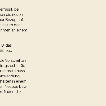
rfasst, bei
men die neuen
 nur Bezug auf
nn es um den
ahmen an einem
 B. das
B) etc.
de Vorschriften
ragsrecht. Die
aßnahmen muss
n Anwendung
nhalten in einem
den Neubau bzw.
, finden die