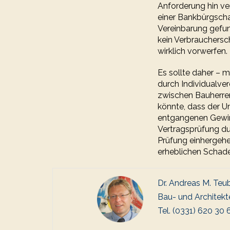
Anforderung hin ver
einer Bankbürgscha
Vereinbarung gefund
kein Verbrauchersc
wirklich vorwerfen.
Es sollte daher – m
durch Individualve
zwischen Bauherre
könnte, dass der U
entgangenen Gewinn
Vertragsprüfung dur
Prüfung einhergehen
erheblichen Schad
Dr. Andreas M. Teu
Bau- und Architekt
Tel. (0331) 620 30 