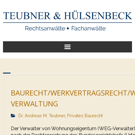
Start
Unsere Leistungen
Veröffentlichungen
BAURECHT/WERKVERTRAGSRECHT/W
VERWALTUNG
Über uns
Dr. Andreas M. Teubner
,
Privates Baurecht
Der Verwalter von Wohnungseigentum (WEG-Verwalter)