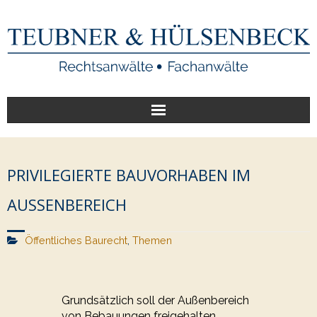
Start
PRIVILEGIERTE BAUVORHABEN IM
Unsere Leistungen
AUSSENBEREICH
Veröffentlichungen
Öffentliches Baurecht
,
Themen
Über uns
Grundsätzlich soll der Außenbereich
von Bebauungen freigehalten