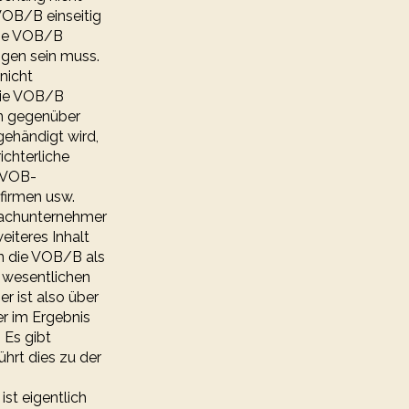
VOB/B einseitig
 die VOB/B
gen sein muss.
nicht
 die VOB/B
nn gegenüber
ehändigt wird,
ichterliche
e VOB-
firmen usw.
Nachunternehmer
eiteres Inhalt
n die VOB/B als
 wesentlichen
 ist also über
er im Ergebnis
 Es gibt
hrt dies zu der
st eigentlich