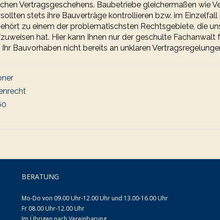
glichen Vertragsgeschehens. Baubetriebe gleichermaßen wie V
sollten stets ihre Bauverträge kontrollieren bzw. im Einzelfall
ehört zu einem der problematischsten Rechtsgebiete, die un
uweisen hat. Hier kann Ihnen nur der geschulte Fachanwalt 
 Ihr Bauvorhaben nicht bereits an unklaren Vertragsregelungen
bner
enrecht
60
BERATUNG
Mo-Do von 09.00 Uhr-12.00 Uhr und 13.00-16.00 Uhr
Fr 08.00 Uhr-12.00 Uhr
Im Übrigen nach Vereinbarung