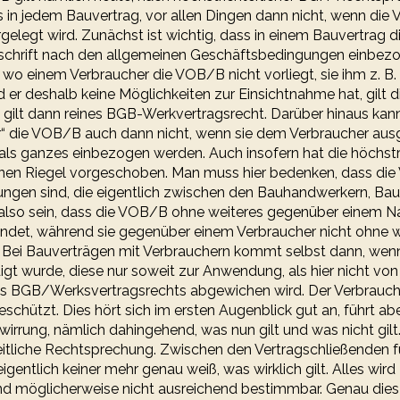
 in jedem Bauvertrag, vor allen Dingen dann nicht, wenn die 
gelegt wird. Zunächst ist wichtig, dass in einem Bauvertrag
rschrift nach den allgemeinen Geschäftsbedingungen einbezo
wo einem Verbraucher die VOB/B nicht vorliegt, sie ihm z. B. 
 er deshalb keine Möglichkeiten zur Einsichtnahme hat, gilt
s gilt dann reines BGB-Werkvertragsrecht. Darüber hinaus ka
“ die VOB/B auch dann nicht, wenn sie dem Verbraucher ausg
als ganzes einbezogen werden. Auch insofern hat die höchstr
nen Riegel vorgeschoben. Man muss hier bedenken, dass di
ungen sind, die eigentlich zwischen den Bauhandwerkern, Bau
s also sein, dass die VOB/B ohne weiteres gegenüber einem 
findet, während sie gegenüber einem Verbraucher nicht ohne w
. Bei Bauverträgen mit Verbrauchern kommt selbst dann, wen
t wurde, diese nur soweit zur Anwendung, als hier nicht von
 BGB/Werksvertragsrechts abgewichen wird. Der Verbraucher
chützt. Dies hört sich im ersten Augenblick gut an, führt ab
wirrung, nämlich dahingehend, was nun gilt und was nicht gilt.
heitliche Rechtsprechung. Zwischen den Vertragschließenden fü
igentlich keiner mehr genau weiß, was wirklich gilt. Alles wird
d möglicherweise nicht ausreichend bestimmbar. Genau dies i