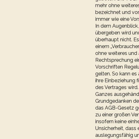
mehr ohne weiteres
bezeichnet und vor
immer wie eine Vo
In dem Augenblick, 
übergeben wird und
überhaupt nicht. E
einem „Verbraucher
ohne weiteres und 
Rechtsprechung ei
Vorschriften Regel
gelten. So kann e
ihre Einbeziehung 
des Vertrages wird
Ganzes ausgehändig
Grundgedanken des
das AGB-Gesetz ges
zu einer großen Ver
insofern keine ein
Unsicherheit, dass e
auslegungsfähig un