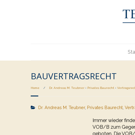
Sta
BAUVERTRAGSRECHT
Home
/
Dr. Andreas M. Teubner
•
Privates Baurecht
•
Vertragsrec
Dr. Andreas M. Teubner
,
Privates Baurecht
,
Vert
Immer wieder finde
VOB/B zum Gegensta
geboten. Die VOB/B