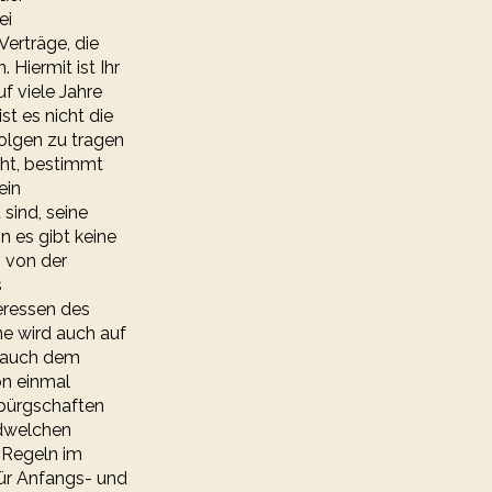
ei
Verträge, die
Hiermit ist Ihr
f viele Jahre
st es nicht die
Folgen zu tragen
eht, bestimmt
ein
 sind, seine
n es gibt keine
 von der
s
eressen des
ne wird auch auf
n auch dem
on einmal
sbürgschaften
ndwelchen
 Regeln im
für Anfangs- und