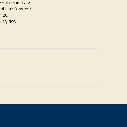
Endtermine aus.
ftmals umfassend
h zu
fung des