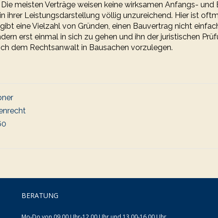
Die meisten Verträge weisen keine wirksamen Anfangs- und 
 in ihrer Leistungsdarstellung völlig unzureichend. Hier ist o
gibt eine Vielzahl von Gründen, einen Bauvertrag nicht einfac
dern erst einmal in sich zu gehen und ihn der juristischen Prü
ch dem Rechtsanwalt in Bausachen vorzulegen.
bner
enrecht
60
BERATUNG
Mo-Do von 09.00 Uhr-12.00 Uhr und 13.00-16.00 Uhr