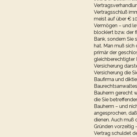
Vertragsverhandlung
Vertragsschluß imme
meist auf über € 10
Vermögen – und let
blockiert bzw. der 
Bank, sondern Sie s
hat. Man muß sich 
primär der geschlos
gleichberechtigter 
Versicherung darste
Versicherung die S
Baufirma und diktie
Baurechtsanwaltes 
Bauherrn gerecht w
die Sie betreffend
Bauherrn – und nic
angesprochen, daß
dienen. Auch muß d
Gründen vorzeitig 
Vertrag schuldet d