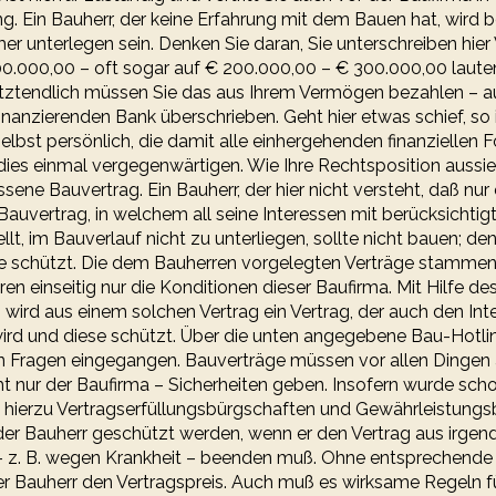
. Ein Bauherr, der keine Erfahrung mit dem Bauen hat, wird b
r unterlegen sein. Denken Sie daran, Sie unterschreiben hier 
0.000,00 – oft sogar auf € 200.000,00 – € 300.000,00 lauten. 
ztendlich müssen Sie das aus Ihrem Vermögen bezahlen – au
finanzierenden Bank überschrieben. Geht hier etwas schief, so i
elbst persönlich, die damit alle einhergehenden finanziellen 
dies einmal vergegenwärtigen. Wie Ihre Rechtsposition aussi
sene Bauvertrag. Ein Bauherr, der hier nicht versteht, daß nur 
Bauvertrag, in welchem all seine Interessen mit berücksichtigt
llt, im Bauverlauf nicht zu unterliegen, sollte nicht bauen; den
ie schützt. Die dem Bauherren vorgelegten Verträge stammen
ren einseitig nur die Konditionen dieser Baufirma. Mit Hilfe de
wird aus einem solchen Vertrag ein Vertrag, der auch den Int
ird und diese schützt. Über die unten angegebene Bau-Hotli
en Fragen eingegangen. Bauverträge müssen vor allen Dinge
ht nur der Baufirma – Sicherheiten geben. Insofern wurde sch
 hierzu Vertragserfüllungsbürgschaften und Gewährleistung
er Bauherr geschützt werden, wenn er den Vertrag aus irge
– z. B. wegen Krankheit – beenden muß. Ohne entsprechende
er Bauherr den Vertragspreis. Auch muß es wirksame Regeln 