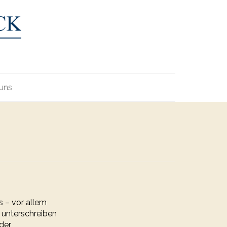
uns
s – vor allem
 unterschreiben
 der