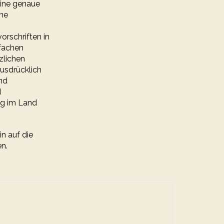
eine genaue
ine
orschriften in
nfachen
zlichen
ausdrücklich
nd
d
ng im Land
n auf die
n.