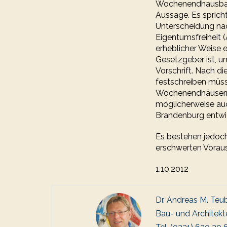
Wochenendhausbauvo
Aussage. Es spric
Unterscheidung n
Eigentumsfreiheit (
erheblicher Weise 
Gesetzgeber ist, u
Vorschrift. Nach di
festschreiben müss
Wochenendhäusern 
möglicherweise auc
Brandenburg entwic
Es bestehen jedoch
erschwerten Voraus
1.10.2012
Dr. Andreas M. Teu
Bau- und Architekt