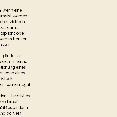
, wenn eine
Zumeist werden
i es vielfach
eist damit
tspricht oder
 werden benannt.
assen.
ng findet und
reich im Sinne
klichung eines
liegen eines
dstück
den können, egal
n. Hier gibt es
ern darauf
auGB auch dann
nd dort ein