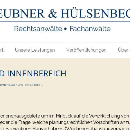
rt
Unsere Leistungen
Veröffentlichungen
Über 
 INNENBEREICH
endhäuser und Innenbere …
nendhausgebiete um im Hinblick auf die Verwirklichung vo
wieder die Frage, welche planungsrechtlichen Vorschriften an
it des jeweiligen Bauvorhabens (Wochenendhausbauvorhabens