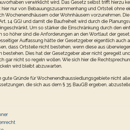
rhaben verwirklicht wird. Das Gesetz selbst trifft hierzu k
ht hier nur von Bebauungszusammenhang und Ortsteil ohne e
ach Wochenendhäusern oder Wohnhäusern vorzunehmen. Die
Art. 14 GG) und damit die Baufreiheit wird durch die Planungsv
eingeschränkt. Um so stärker die Einschränkung durch den ei
m so höher sind die Anforderungen an den Wortlaut der geset
esseitiger Auffassung hätte der Gesetzgeber eigentlich auch 
en, dass Ortsteile nicht bestehen, wenn diese aus überwiege
bestehen. Dies hat der Gesetzgeber aber nicht geregelt un
h gar nicht so regeln wollen. Wie sich hier die Rechtsprechu
keln wird bleibt abzuwarten.
 gute Gründe für Wochenendhaussiedlungsgebiete nicht allei
setzungen, die sich aus dem § 35 BauGB ergeben, abzustelle
bner
enrecht