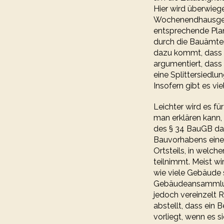
Hier wird überwieg
Wochenendhausgebi
entsprechende Plan
durch die Bauämter
dazu kommt, dass d
argumentiert, dass
eine Splittersiedl
Insofern gibt es v
Leichter wird es f
man erklären kann,
des § 34 BauGB dars
Bauvorhabens ein
Ortsteils, in wel
teilnimmt. Meist w
wie viele Gebäude s
Gebäudeansammlung
jedoch vereinzelt 
abstellt, dass ei
vorliegt, wenn es 