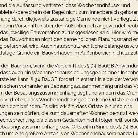
end die Auffassung vertreten, dass Wochenendhäuser und
ete/-bereiche in der Regel nicht zum Innenbereich gehören
ung durch die jeweils zuständige Gemeinde nicht vorliegt. 
 dann Vorschriften über den Außenbereich angewendet, wobe
as jeweilige Bauvorhaben zurückgewiesen wird. Hier wird m
 das Bauvorhaben nicht den gemeindlichen Planungsstand en
ung befürchtet wird. Auch naturschutzrechtliche Belange usw.
ielfältige Gründe ein Bauvorhaben im Außenbereich nicht zuzul
ür den Bauherrn, wenn die Vorschrift des § 34 BauGB Anwendu
 dass auch ein Wochenendhaussiedlungsgebiet einen Innenbe
tellen kann. § 34 BauGB fordert in erster Linie bei der Verwir
en schon vorhandenen Bebauungszusammenhang und das Vor
chem der Bebauungszusammenhang liegt und an dem das Grun
ird vertreten, dass Wochenendhausgebiete keine Ortsteile bil
ich dort befinden. Es wird erklärt, dass Ortsteile nur solche
en sein dürfen, die zum dauerhaften Wohnen benutzt werde
Rechtsprechung, die diesem Gedanken nicht folgen will, sond
n Bebauungszusammenhang bzw. Ortsteil im Sinne des § 34 B
sich um eine größere Anzahl von Wochenendhäusern handelt u