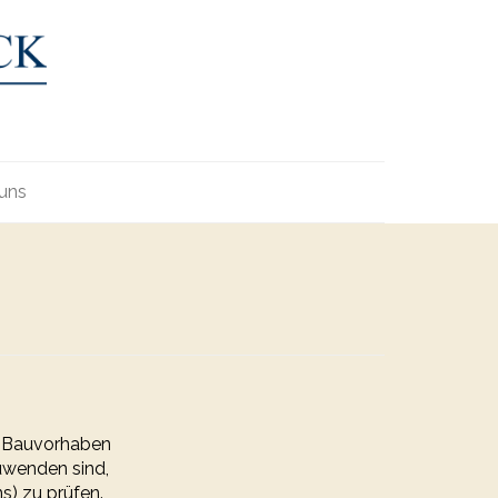
uns
n Bauvorhaben
zuwenden sind,
) zu prüfen.