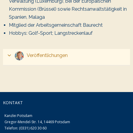
Verwaltung (Luxemburg), bei der Europäischen
Kommission (Brüssel) sowie Rechtsanwaltstätigkeit in
Spanien, Malaga
Mitglied der Arbeitsgemeinschaft Baurecht
Hobbys: Golf-Sport; Langstreckenlauf
Veröffentlichungen
Baurecht/Werkvertragsrecht/WEG-Verwaltung
Bauverwaltungsrecht: Anfechtung der
Baugenehmigung des Nachbarn – Teil 2
Bauverwaltungsrecht: Anfechtung der
KONTAKT
Baugenehmigung des Nachbarn – Teil 1
Nutzungsuntersagung mit Sofortvollzug
Kanzlei Potsdam
Öffentliche Baulasten, § 34 Brandenburgische
Gregor-Mendel-Str. 14, 14469 Potsdam
Bauordnung
Telefon: (0331) 620 30 60